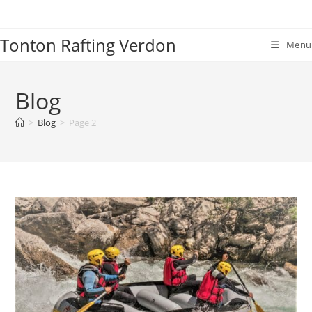
Skip
to
Tonton Rafting Verdon
content
Menu
Blog
>
Blog
>
Page 2