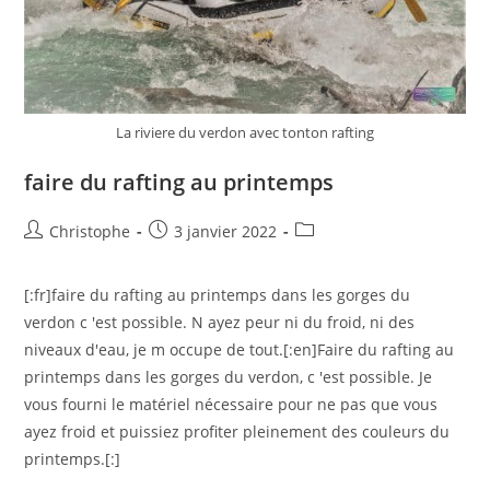
La riviere du verdon avec tonton rafting
faire du rafting au printemps
Auteur/autrice
Publication
Post
Christophe
3 janvier 2022
de
publiée :
category:
la
[:fr]faire du rafting au printemps dans les gorges du
publication :
verdon c 'est possible. N ayez peur ni du froid, ni des
niveaux d'eau, je m occupe de tout.[:en]Faire du rafting au
printemps dans les gorges du verdon, c 'est possible. Je
vous fourni le matériel nécessaire pour ne pas que vous
ayez froid et puissiez profiter pleinement des couleurs du
printemps.[:]