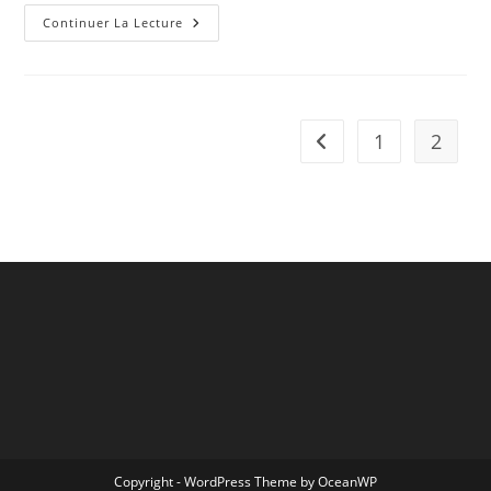
Faire
Continuer La Lecture
Du
Rafting
Au
Printemps
1
2
Go to the previous pag
Copyright - WordPress Theme by OceanWP